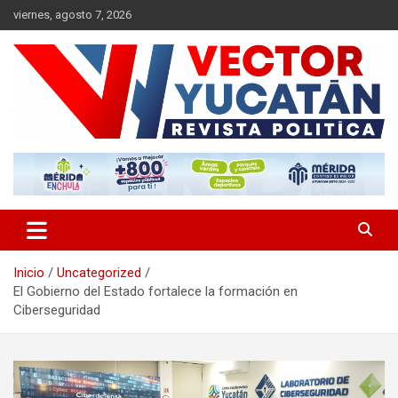
Saltar
viernes, agosto 7, 2026
al
contenido
Revista política
Vector Yucatán
Inicio
Uncategorized
El Gobierno del Estado fortalece la formación en
Ciberseguridad