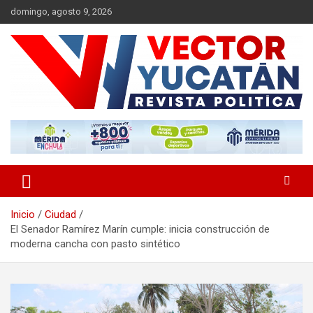
Saltar
domingo, agosto 9, 2026
al
contenido
Revista política
Vector Yucatán
Inicio
Ciudad
El Senador Ramírez Marín cumple: inicia construcción de
moderna cancha con pasto sintético