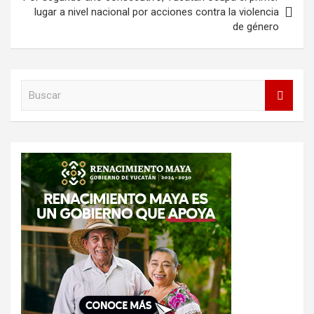
lugar a nivel nacional por acciones contra la violencia
de género
B
u
s
c
a
r