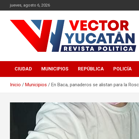
Saltar
jueves, agosto 6, 2026
al
contenido
Revista política
Vector Yucatán
CIUDAD
MUNICIPIOS
REPÚBLICA
POLICÍA
Inicio
Municipios
En Baca, panaderos se alistan para la Ros