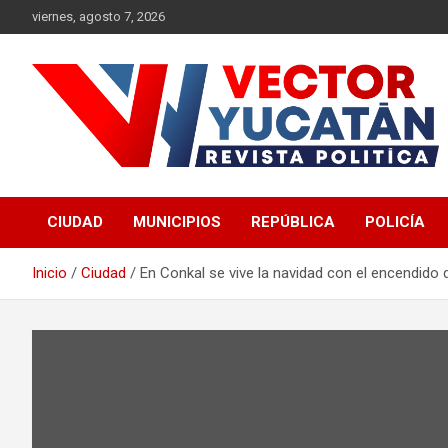
Saltar
viernes, agosto 7, 2026
al
contenido
Revista política
Vector Yucatán
CIUDAD
MUNICIPIOS
REPÚBLICA
POLICÍA
Inicio
Ciudad
En Conkal se vive la navidad con el encendido d