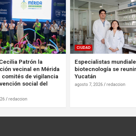
CIUDAD
Cecilia Patrón la
Especialistas mundial
ción vecinal en Mérida
biotecnología se reuni
 comités de vigilancia
Yucatán
evención social del
agosto 7, 2026
redaccion
026
redaccion