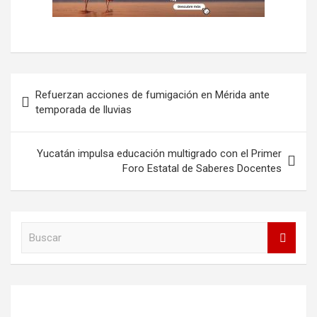
Navegación
Refuerzan acciones de fumigación en Mérida ante
de
temporada de lluvias
entradas
Yucatán impulsa educación multigrado con el Primer
Foro Estatal de Saberes Docentes
B
u
s
c
a
r