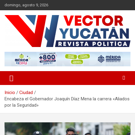
Saltar
domingo, agosto 9, 2026
al
contenido
Revista política
Vector Yucatán
Inicio
Ciudad
Encabeza el Gobernador Joaquín Díaz Mena la carrera «Aliados
por la Seguridad»