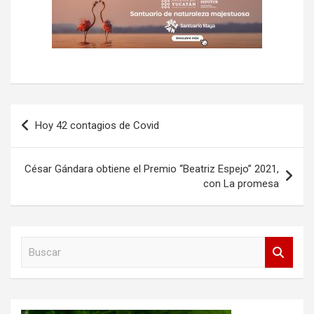
Navegación
Hoy 42 contagios de Covid
de
entradas
César Gándara obtiene el Premio “Beatriz Espejo” 2021,
con La promesa
B
u
s
c
a