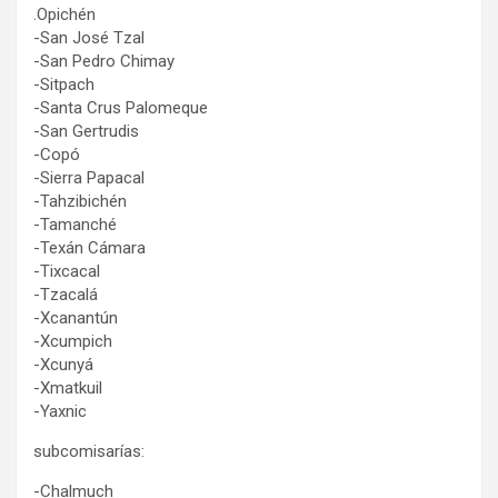
.Opichén
-San José Tzal
-San Pedro Chimay
-Sitpach
-Santa Crus Palomeque
-San Gertrudis
-Copó
-Sierra Papacal
-Tahzibichén
-Tamanché
-Texán Cámara
-Tixcacal
-Tzacalá
-Xcanantún
-Xcumpich
-Xcunyá
-Xmatkuil
-Yaxnic
subcomisarías:
-Chalmuch