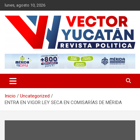
Saltar
lunes, agosto 10, 2026
al
contenido
Revista política
Vector Yucatán
Inicio
Uncategorized
ENTRA EN VIGOR LEY SECA EN COMISARÍAS DE MÉRIDA