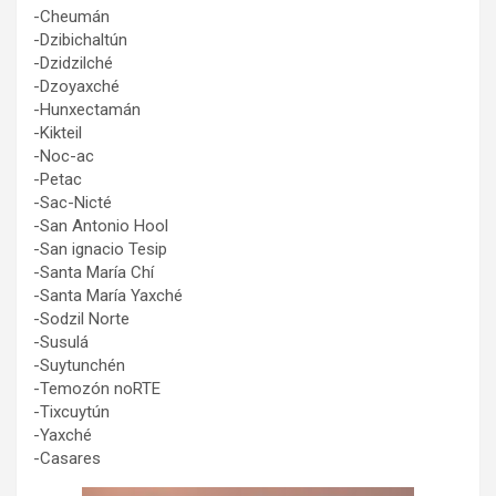
-Cheumán
-Dzibichaltún
-Dzidzilché
-Dzoyaxché
-Hunxectamán
-Kikteil
-Noc-ac
-Petac
-Sac-Nicté
-San Antonio Hool
-San ignacio Tesip
-Santa María Chí
-Santa María Yaxché
-Sodzil Norte
-Susulá
-Suytunchén
-Temozón noRTE
-Tixcuytún
-Yaxché
-Casares