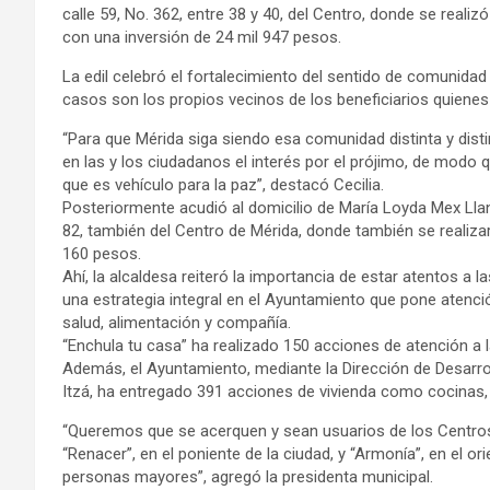
calle 59, No. 362, entre 38 y 40, del Centro, donde se realiz
con una inversión de 24 mil 947 pesos.
La edil celebró el fortalecimiento del sentido de comunidad
casos son los propios vecinos de los beneficiarios quienes 
“Para que Mérida siga siendo esa comunidad distinta y dist
en las y los ciudadanos el interés por el prójimo, de modo
que es vehículo para la paz”, destacó Cecilia.
Posteriormente acudió al domicilio de María Loyda Mex Llano
82, también del Centro de Mérida, donde también se realiza
160 pesos.
Ahí, la alcaldesa reiteró la importancia de estar atentos a
una estrategia integral en el Ayuntamiento que pone atenc
salud, alimentación y compañía.
“Enchula tu casa” ha realizado 150 acciones de atención a l
Además, el Ayuntamiento, mediante la Dirección de Desarr
Itzá, ha entregado 391 acciones de vivienda como cocinas, 
“Queremos que se acerquen y sean usuarios de los Centros 
“Renacer”, en el poniente de la ciudad, y “Armonía”, en el o
personas mayores”, agregó la presidenta municipal.