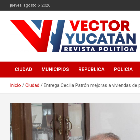
Saltar
jueves, agosto 6, 2026
al
contenido
Revista política
Vector Yucatán
CIUDAD
MUNICIPIOS
REPÚBLICA
POLICÍA
Inicio
Ciudad
Entrega Cecilia Patrón mejoras a viviendas de