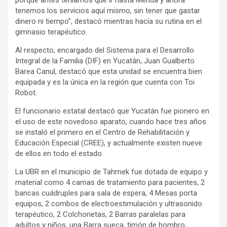
porque antes teníamos que ir hasta Mérida y ahora
tenemos los servicios aquí mismo, sin tener que gastar
dinero ni tiempo”, destacó mientras hacía su rutina en el
gimnasio terapéutico.
Al respecto, encargado del Sistema para el Desarrollo
Integral de la Familia (DIF) en Yucatán, Juan Gualberto
Barea Canul, destacó que esta unidad se encuentra bien
equipada y es la única en la región que cuenta con Toi
Robot.
El funcionario estatal destacó que Yucatán fue pionero en
el uso de este novedoso aparato, cuando hace tres años
se instaló el primero en el Centro de Rehabilitación y
Educación Especial (CREE), y actualmente existen nueve
de ellos en todo el estado.
La UBR en el municipio de Tahmek fue dotada de equipo y
material como 4 camas de tratamiento para pacientes, 2
bancas cuádruples para sala de espera, 4 Mesas porta
equipos, 2 combos de electroestimulación y ultrasonido
terapéutico, 2 Colchonetas, 2 Barras paralelas para
adultos y niños, una Barra sueca, timón de hombro,