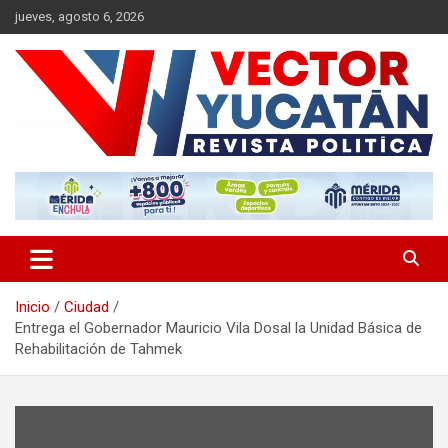
Saltar
jueves, agosto 6, 2026
al
contenido
Revista política
Vector Yucatán
Inicio
Ciudad
Entrega el Gobernador Mauricio Vila Dosal la Unidad Básica de
Rehabilitación de Tahmek