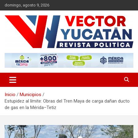
Saltar
domingo, agosto 9, 2026
al
contenido
Revista política
Vector Yucatán
Inicio
Municipios
Estupidez al límite: Obras del Tren Maya de carga dañan ducto
de gas en la Mérida–Tetiz