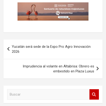
Navegación
Yucatán será sede de la Expo Pro Agro Innovación
de
2026
entradas
Imprudencia al volante en Altabrisa: Obrero es
embestido en Plaza Luxus
B
u
s