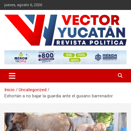
Saltar
jueves, agosto 6, 2026
al
contenido
Revista política
Vector Yucatán
Inicio
Uncategorized
Exhortan a no bajar la guardia ante el gusano barrenador