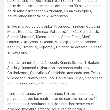
La Secretaría de Desarrollo Rural (Seder) informa que al
corte de la última semana se detectaron 90 nuevos casos
de gusano barrenador en Yucatán, en 44 municipios,
acumulando un total de 794 registros.
En los municipios de Conkal, Progreso, Timucuy, Calotmul,
Motul, Buctzotz, Chemax, Valladolid, Tunkás, Cansahcab,
Sudzal, Maxcanú, Mama, Hoctún, Santa Elena, Maní,
Homún, Oxkutzcab, Yaxcabá, Muxupip, Tekantó, Acanceh,
Kantunil, Tixpehual, Kopomá y Opichén se detectó un caso
en cada uno.
Izamal, Tahmek, Panabá, Tecoh, Kinchil, Sotuta, Tixkokob,
Sucilá y Hunucmá registraron dos casos cada uno;
Chikindzonot, Cenotillo y Cacalchén, tres cada uno; Tekax
y Temozón, cuatro cada uno; Ticul y San Felipe, cinco cada
uno; Tizimín, siete; y Mérida 12 casos.
Caninos, bovinos, ovinos, equinos, felinos, caprinos y
porcinos, desde los cuatro días de nacidos hasta los 10
años de edad, resultaron heridos principalmente en el
ombligo, miembro anterior, oreja, región dorsal e