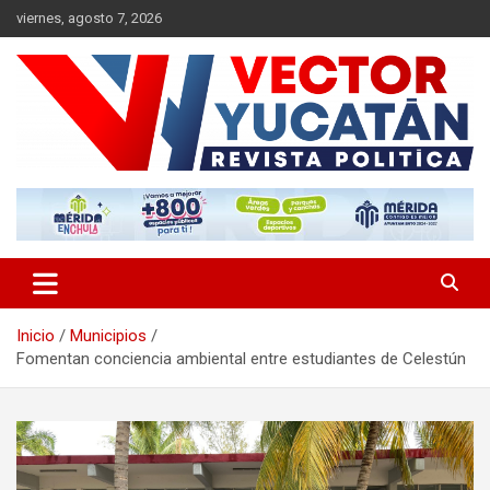
Saltar
viernes, agosto 7, 2026
al
contenido
Revista política
Vector Yucatán
Inicio
Municipios
Fomentan conciencia ambiental entre estudiantes de Celestún