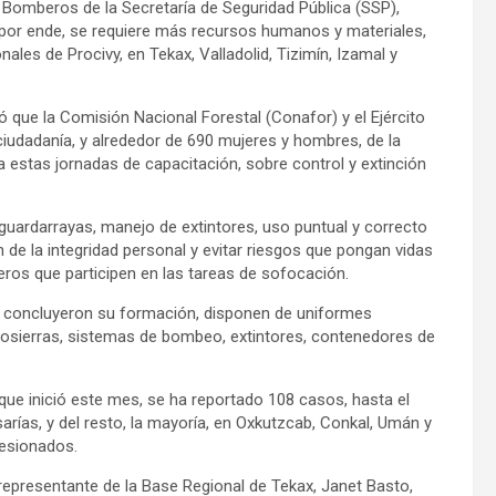
 Bomberos de la Secretaría de Seguridad Pública (SSP),
 por ende, se requiere más recursos humanos y materiales,
nales de Procivy, en Tekax, Valladolid, Tizimín, Izamal y
tó que la Comisión Nacional Forestal (Conafor) y el Ejército
iudadanía, y alrededor de 690 mujeres y hombres, de la
estas jornadas de capacitación, sobre control y extinción
ardarrayas, manejo de extintores, uso puntual y correcto
de la integridad personal y evitar riesgos que pongan vidas
eros que participen en las tareas de sofocación.
ue concluyeron su formación, disponen de uniformes
otosierras, sistemas de bombeo, extintores, contenedores de
ue inició este mes, se ha reportado 108 casos, hasta el
arías, y del resto, la mayoría, en Oxkutzcab, Conkal, Umán y
lesionados.
a representante de la Base Regional de Tekax, Janet Basto,