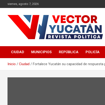
Saltar
viernes, agosto 7, 2026
al
contenido
Revista política
Vector Yucatán
CIUDAD
MUNICIPIOS
REPÚBLICA
POLICÍA
Inicio
Ciudad
Fortalece Yucatán su capacidad de respuesta 