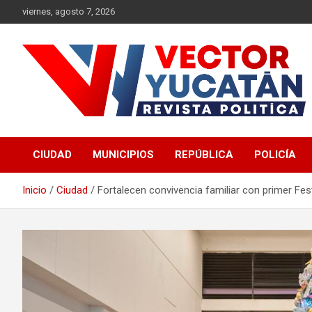
Saltar
viernes, agosto 7, 2026
al
contenido
Revista política
Vector Yucatán
CIUDAD
MUNICIPIOS
REPÚBLICA
POLICÍA
Inicio
Ciudad
Fortalecen convivencia familiar con primer Fes