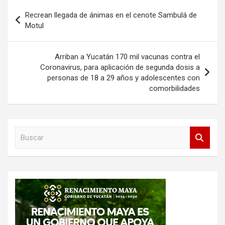
Navegación
Recrean llegada de ánimas en el cenote Sambulá de
de
Motul
entradas
Arriban a Yucatán 170 mil vacunas contra el
Coronavirus, para aplicación de segunda dosis a
personas de 18 a 29 años y adolescentes con
comorbilidades
B
u
s
c
a
r