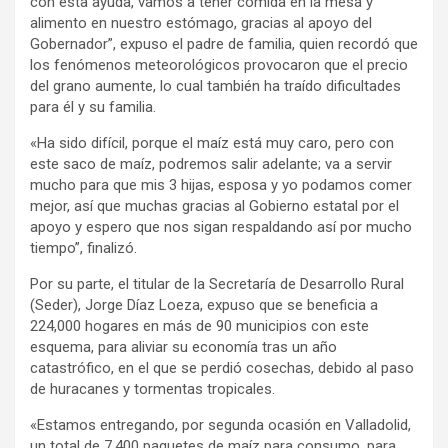
con esta ayuda, vamos a tener comida en la mesa y
alimento en nuestro estómago, gracias al apoyo del
Gobernador”, expuso el padre de familia, quien recordó que
los fenómenos meteorológicos provocaron que el precio
del grano aumente, lo cual también ha traído dificultades
para él y su familia.
«Ha sido difícil, porque el maíz está muy caro, pero con
este saco de maíz, podremos salir adelante; va a servir
mucho para que mis 3 hijas, esposa y yo podamos comer
mejor, así que muchas gracias al Gobierno estatal por el
apoyo y espero que nos sigan respaldando así por mucho
tiempo”, finalizó.
Por su parte, el titular de la Secretaría de Desarrollo Rural
(Seder), Jorge Díaz Loeza, expuso que se beneficia a
224,000 hogares en más de 90 municipios con este
esquema, para aliviar su economía tras un año
catastrófico, en el que se perdió cosechas, debido al paso
de huracanes y tormentas tropicales.
«Estamos entregando, por segunda ocasión en Valladolid,
un total de 7,400 paquetes de maíz para consumo, para