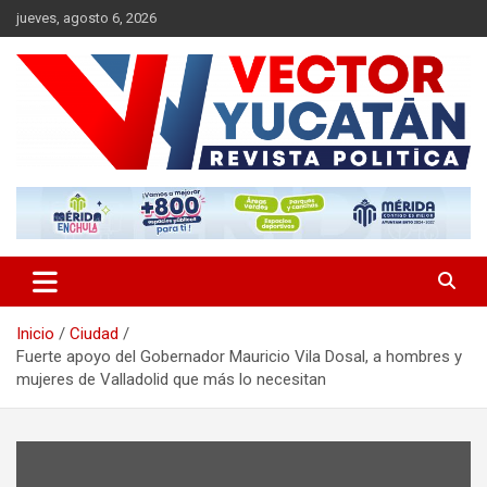
Saltar
jueves, agosto 6, 2026
al
contenido
Revista política
Vector Yucatán
Inicio
Ciudad
Fuerte apoyo del Gobernador Mauricio Vila Dosal, a hombres y
mujeres de Valladolid que más lo necesitan