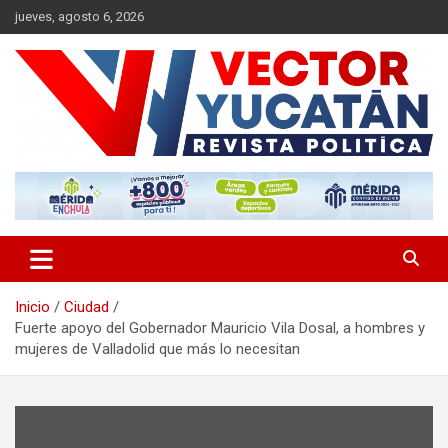
Saltar
jueves, agosto 6, 2026
al
contenido
Revista política
Vector Yucatán
Inicio
Ciudad
Fuerte apoyo del Gobernador Mauricio Vila Dosal, a hombres y
mujeres de Valladolid que más lo necesitan