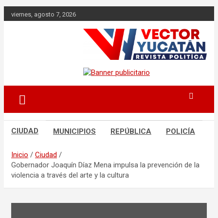
Saltar
viernes, agosto 7, 2026
al
contenido
Revista política
Vector Yucatán
CIUDAD
MUNICIPIOS
REPÚBLICA
POLICÍA
Inicio
Ciudad
Gobernador Joaquín Díaz Mena impulsa la prevención de la
violencia a través del arte y la cultura