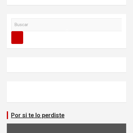
B
u
s
c
a
r
Por si te lo perdiste