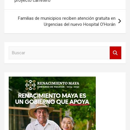
proyecto carretero
entradas
Familias de municipios reciben atención gratuita en
Urgencias del nuevo Hospital O’Horán
B
u
s
c
a
r