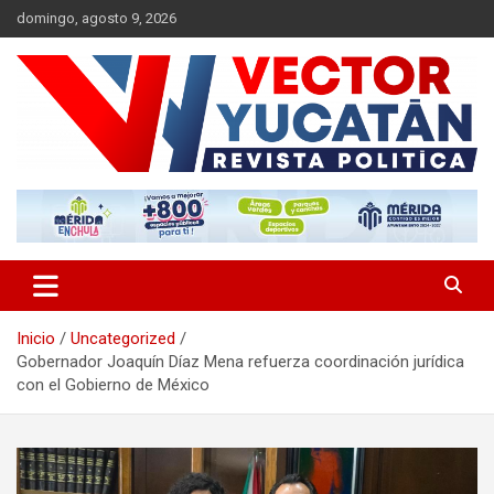
Saltar
domingo, agosto 9, 2026
al
contenido
Revista política
Vector Yucatán
Inicio
Uncategorized
Gobernador Joaquín Díaz Mena refuerza coordinación jurídica
con el Gobierno de México