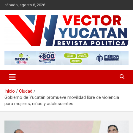
Saltar
sábado, agosto 8, 2026
al
contenido
Revista política
Vector Yucatán
Inicio
Ciudad
Gobierno de Yucatán promueve movilidad libre de violencia
para mujeres, niñas y adolescentes