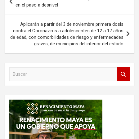
de
en el paso a desnivel
entradas
Aplicarán a partir del 3 de noviembre primera dosis
contra el Coronavirus a adolescentes de 12 a 17 años
de edad, con comorbilidades de riesgo y enfermedades
graves, de municipios del interior del estado
B
u
s
c
a
r