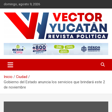
Saltar
domingo, agosto 9, 2026
al
contenido
Revista política
Vector Yucatán
Inicio
Ciudad
Gobierno del Estado anuncia los servicios que brindará este 2
de noviembre