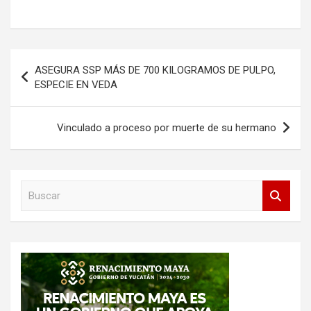
Navegación
ASEGURA SSP MÁS DE 700 KILOGRAMOS DE PULPO,
de
ESPECIE EN VEDA
entradas
Vinculado a proceso por muerte de su hermano
B
u
s
c
a
r