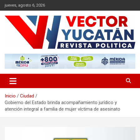
Saltar
jueves, agosto 6, 2026
al
contenido
Revista política
Vector Yucatán
Inicio
Ciudad
Gobierno del Estado brinda acompañamiento jurídico y
atención integral a familia de mujer víctima de asesinato