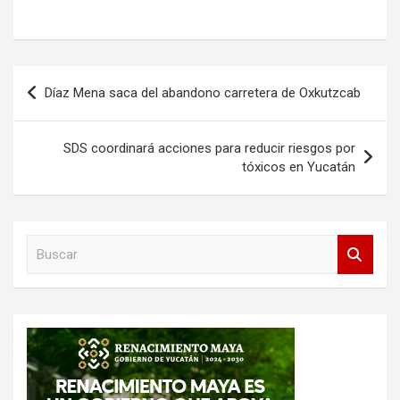
Navegación
Díaz Mena saca del abandono carretera de Oxkutzcab
de
entradas
SDS coordinará acciones para reducir riesgos por
tóxicos en Yucatán
B
u
s
c
a
r