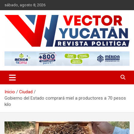
Saltar
sábado, agosto 8, 2026
al
contenido
Revista política
Vector Yucatán
Inicio
Ciudad
Gobierno del Estado comprará miel a productores a 70 pesos
kilo