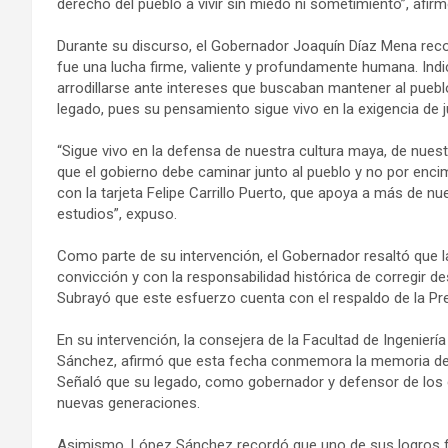
derecho del pueblo a vivir sin miedo ni sometimiento”, afirm
Durante su discurso, el Gobernador Joaquín Díaz Mena recon
fue una lucha firme, valiente y profundamente humana. Indi
arrodillarse ante intereses que buscaban mantener al pueblo
legado, pues su pensamiento sigue vivo en la exigencia de j
“Sigue vivo en la defensa de nuestra cultura maya, de nuest
que el gobierno debe caminar junto al pueblo y no por enci
con la tarjeta Felipe Carrillo Puerto, que apoya a más de nu
estudios”, expuso.
Como parte de su intervención, el Gobernador resaltó que
convicción y con la responsabilidad histórica de corregir
Subrayó que este esfuerzo cuenta con el respaldo de la Pr
En su intervención, la consejera de la Facultad de Ingenie
Sánchez, afirmó que esta fecha conmemora la memoria de un
Señaló que su legado, como gobernador y defensor de los de
nuevas generaciones.
Asimismo, López Sánchez recordó que uno de sus logros fue