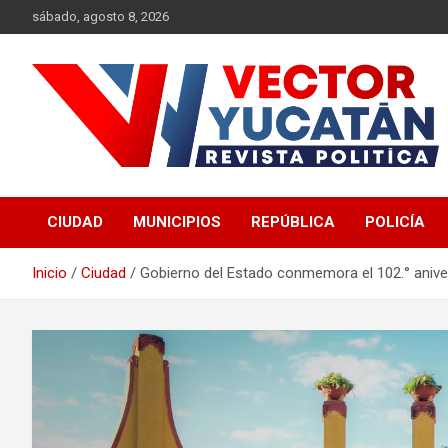
Saltar
sábado, agosto 8, 2026
al
contenido
Revista política
Vector Yucatán
CIUDAD
MUNICIPIOS
REPÚBLICA
POLICÍA
Inicio
Ciudad
Gobierno del Estado conmemora el 102.° anivers