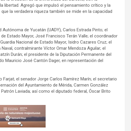
la libertad. Agregó que impulsó el pensamiento crítico y la
ro que la verdadera riqueza también se mide en la capacidad
dad Autónoma de Yucatán (UADY), Carlos Estrada Pinto; el
n de Estado Mayor, José Francisco Terán Valle; el coordinador
r Guardia Nacional de Estado Mayor, Isidro Cazares Cruz; el
 Naval, contralmirante Víctor Omar Mendoza Aguilar; el
Catzín Durán; el presidente de la Diputación Permanente del
do Mauricio José Cantón Dager, en representación del
Farjat; el senador Jorge Carlos Ramírez Marín; el secretario
obernación del Ayuntamiento de Mérida, Carmen González
a Patrón Laviada; así como el diputado federal, Óscar Brito