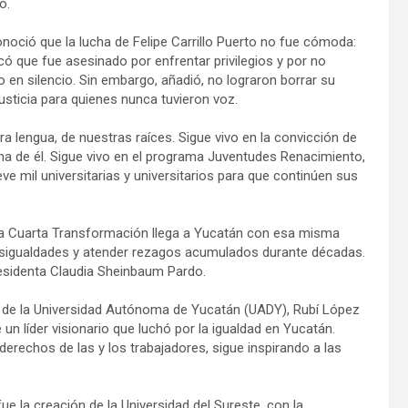
ó.
oció que la lucha de Felipe Carrillo Puerto no fue cómoda:
có que fue asesinado por enfrentar privilegios y por no
 en silencio. Sin embargo, añadió, no lograron borrar su
usticia para quienes nunca tuvieron voz.
ra lengua, de nuestras raíces. Sigue vivo en la convicción de
ma de él. Sigue vivo en el programa Juventudes Renacimiento,
eve mil universitarias y universitarios para que continúen sus
 la Cuarta Transformación llega a Yucatán con esa misma
 desigualdades y atender rezagos acumulados durante décadas.
esidenta Claudia Sheinbaum Pardo.
ría de la Universidad Autónoma de Yucatán (UADY), Rubí López
 líder visionario que luchó por la igualdad en Yucatán.
rechos de las y los trabajadores, sigue inspirando a las
 la creación de la Universidad del Sureste, con la