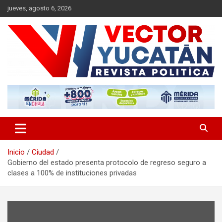
Saltar
jueves, agosto 6, 2026
al
contenido
Revista política
Vector Yucatán
Inicio
Ciudad
Gobierno del estado presenta protocolo de regreso seguro a
clases a 100% de instituciones privadas