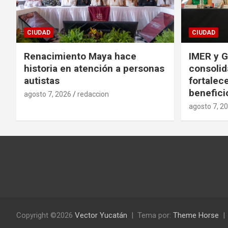
CIUDAD
CIUDAD
Renacimiento Maya hace
IMER y G
historia en atención a personas
consolid
autistas
fortalece
benefici
agosto 7, 2026
redaccion
agosto 7, 2
Copyright ©2026
Vector Yucatán
Tema por:
Theme Horse