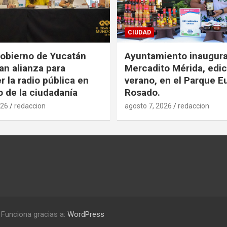
CIUDAD
obierno de Yucatán
Ayuntamiento inaugur
an alianza para
Mercadito Mérida, edic
r la radio pública en
verano, en el Parque E
o de la ciudadanía
Rosado.
026
redaccion
agosto 7, 2026
redaccion
Funciona gracias a:
WordPress