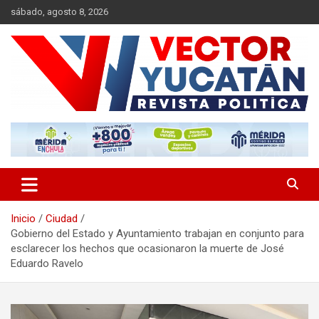
Saltar
sábado, agosto 8, 2026
al
contenido
Revista política
Vector Yucatán
Inicio
Ciudad
Gobierno del Estado y Ayuntamiento trabajan en conjunto para
esclarecer los hechos que ocasionaron la muerte de José
Eduardo Ravelo