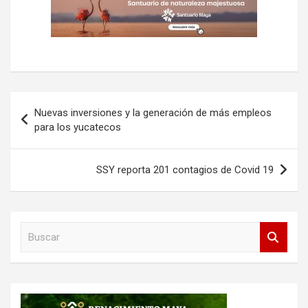
Navegación
Nuevas inversiones y la generación de más empleos
de
para los yucatecos
entradas
SSY reporta 201 contagios de Covid 19
B
u
s
c
a
r