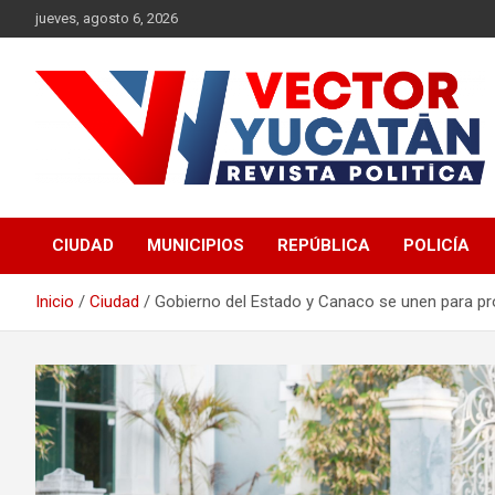
Saltar
jueves, agosto 6, 2026
al
contenido
Revista política
Vector Yucatán
CIUDAD
MUNICIPIOS
REPÚBLICA
POLICÍA
Inicio
Ciudad
Gobierno del Estado y Canaco se unen para pr