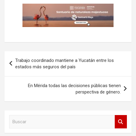
Navegación
Trabajo coordinado mantiene a Yucatán entre los
de
estados más seguros del país
entradas
En Mérida todas las decisiones públicas tienen
perspectiva de género.
B
u
s