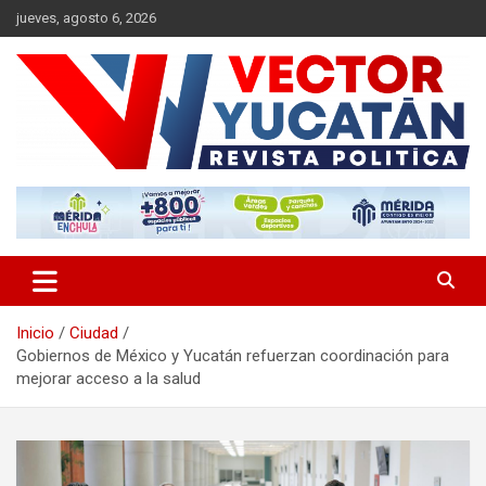
Saltar
jueves, agosto 6, 2026
al
contenido
Revista política
Vector Yucatán
Inicio
Ciudad
Gobiernos de México y Yucatán refuerzan coordinación para
mejorar acceso a la salud