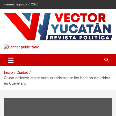
Saltar
viernes, agosto 7, 2026
al
contenido
Revista política
Vector Yucatán
Inicio
Ciudad
Grupo delictivo emite comunicado sobre los hechos ocurridos
en Querétaro