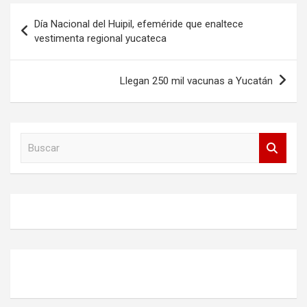
Navegación
Día Nacional del Huipil, efeméride que enaltece
de
vestimenta regional yucateca
entradas
Llegan 250 mil vacunas a Yucatán
B
u
s
c
a
r