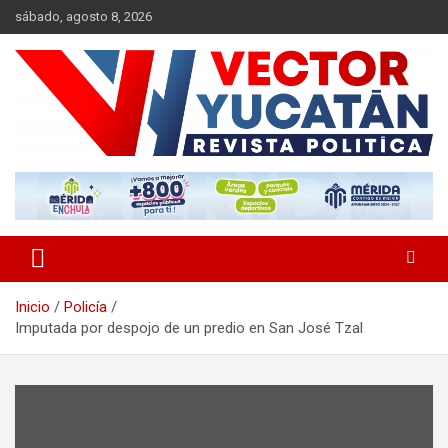
Saltar
sábado, agosto 8, 2026
al
contenido
Revista política
Vector Yucatán
Inicio
Policía
Imputada por despojo de un predio en San José Tzal