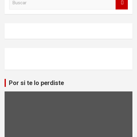
u
s
c
a
r
Por si te lo perdiste