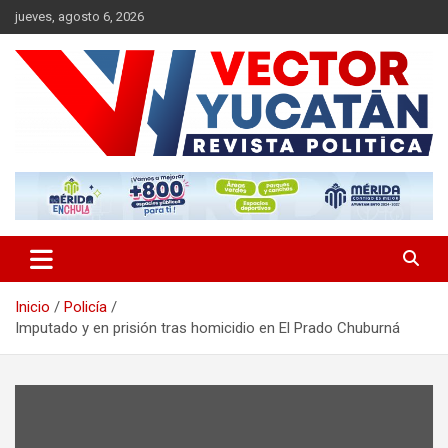
Saltar
jueves, agosto 6, 2026
al
contenido
Revista política
Vector Yucatán
Inicio
Policía
Imputado y en prisión tras homicidio en El Prado Chuburná