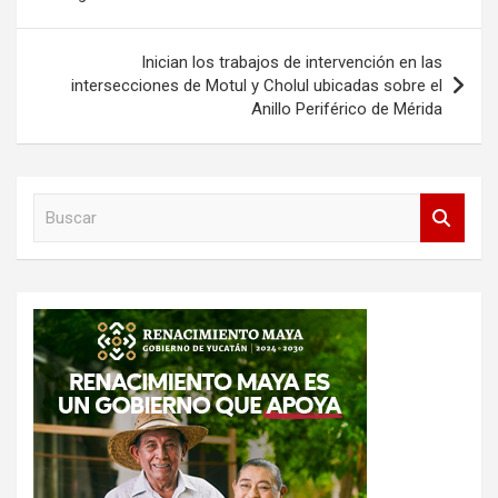
entradas
Inician los trabajos de intervención en las
intersecciones de Motul y Cholul ubicadas sobre el
Anillo Periférico de Mérida
B
u
s
c
a
r