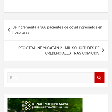
Navegación
Se incrementa a 366 pacientes de covid ingresados en
de
hospitales
entradas
REGISTRA INE YUCATÁN 21 MIL SOLICITUDES DE
CREDENCIALES TRAS COMICIOS
B
u
s
c
a
r