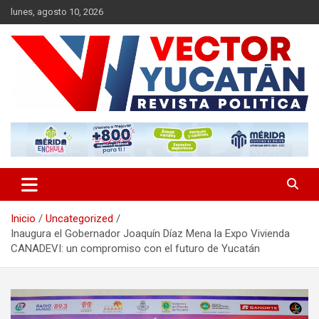
Saltar
lunes, agosto 10, 2026
al
contenido
Revista política
Vector Yucatán
Inicio
Uncategorized
Inaugura el Gobernador Joaquín Díaz Mena la Expo Vivienda
CANADEVI: un compromiso con el futuro de Yucatán