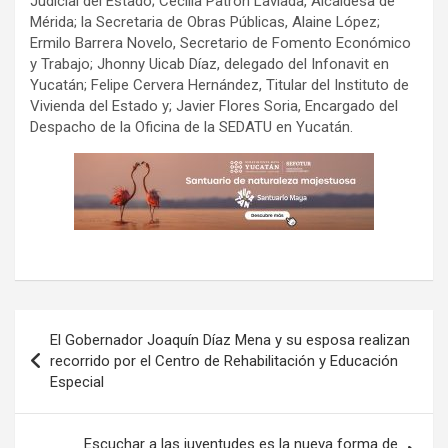
Judicial del Estado; Cecilia Patrón Laviada, Alcaldesa de
Mérida; la Secretaria de Obras Públicas, Alaine López;
Ermilo Barrera Novelo, Secretario de Fomento Económico
y Trabajo; Jhonny Uicab Díaz, delegado del Infonavit en
Yucatán; Felipe Cervera Hernández, Titular del Instituto de
Vivienda del Estado y; Javier Flores Soria, Encargado del
Despacho de la Oficina de la SEDATU en Yucatán.
Navegación
El Gobernador Joaquín Díaz Mena y su esposa realizan
de
recorrido por el Centro de Rehabilitación y Educación
Especial
entradas
Escuchar a las juventudes es la nueva forma de