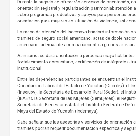
Durante la brigada se ofrecerán servicios de orientación, ase
orientación registral y regularización patrimonial; atención
sobre programas productivos y apoyos para personas produ
orientación para mujeres en situación de violencia, así co
La mesa de atención del Indemaya brindará información sob
trámites de seguro social americano, actas de doble nacion
americano, además de acompañamiento a grupos artesanal
Asimismo, se dará orientación a personas maya hablantes
fortalecimiento comunitario, certificación de intérpretes-
institucional.
Entre las dependencias participantes se encuentran el Insti
Conciliación Laboral del Estado de Yucatán (Cecoley), el In
(Insejupy), la Secretaría de Desarrollo Rural (Seder), el In
(IEAEY), la Secretaría de las Mujeres (Semujeres), el Registr
Secretaría de Bienestar estatal, el Instituto Federal de Defen
Maya del Estado de Yucatán (Indemaya).
Cabe señalar que las asesorías y servicios de orientación q
trámites podrán requerir documentación específica y segui