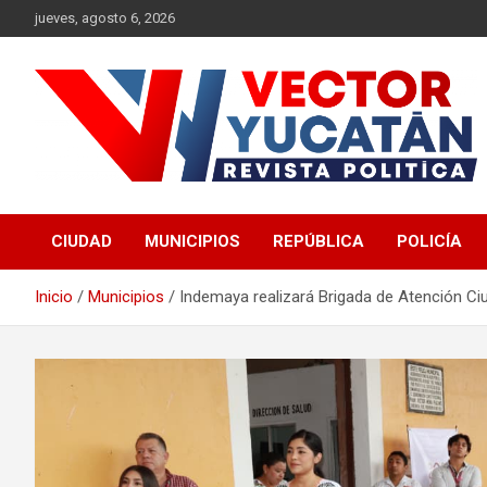
Saltar
jueves, agosto 6, 2026
al
contenido
Revista política
Vector Yucatán
CIUDAD
MUNICIPIOS
REPÚBLICA
POLICÍA
Inicio
Municipios
Indemaya realizará Brigada de Atención C