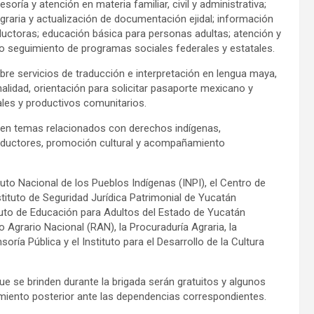
soría y atención en materia familiar, civil y administrativa;
 agraria y actualización de documentación ejidal; información
ctoras; educación básica para personas adultas; atención y
mo seguimiento de programas sociales federales y estatales.
re servicios de traducción e interpretación en lengua maya,
alidad, orientación para solicitar pasaporte mexicano y
es y productivos comunitarios.
 en temas relacionados con derechos indígenas,
traductores, promoción cultural y acompañamiento
tuto Nacional de los Pueblos Indígenas (INPI), el Centro de
stituto de Seguridad Jurídica Patrimonial de Yucatán
stituto de Educación para Adultos del Estado de Yucatán
o Agrario Nacional (RAN), la Procuraduría Agraria, la
soría Pública y el Instituto para el Desarrollo de la Cultura
ue se brinden durante la brigada serán gratuitos y algunos
miento posterior ante las dependencias correspondientes.