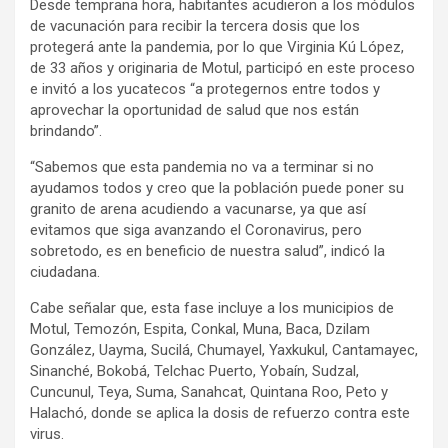
Desde temprana hora, habitantes acudieron a los módulos
de vacunación para recibir la tercera dosis que los
protegerá ante la pandemia, por lo que Virginia Kú López,
de 33 años y originaria de Motul, participó en este proceso
e invitó a los yucatecos “a protegernos entre todos y
aprovechar la oportunidad de salud que nos están
brindando”.
“Sabemos que esta pandemia no va a terminar si no
ayudamos todos y creo que la población puede poner su
granito de arena acudiendo a vacunarse, ya que así
evitamos que siga avanzando el Coronavirus, pero
sobretodo, es en beneficio de nuestra salud”, indicó la
ciudadana.
Cabe señalar que, esta fase incluye a los municipios de
Motul, Temozón, Espita, Conkal, Muna, Baca, Dzilam
González, Uayma, Sucilá, Chumayel, Yaxkukul, Cantamayec,
Sinanché, Bokobá, Telchac Puerto, Yobaín, Sudzal,
Cuncunul, Teya, Suma, Sanahcat, Quintana Roo, Peto y
Halachó, donde se aplica la dosis de refuerzo contra este
virus.