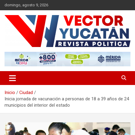
Saltar
domingo, agosto 9, 2026
al
contenido
Revista política
Vector Yucatán
Inicio
Ciudad
Inicia jornada de vacunación a personas de 18 a 39 años de 24
municipios del interior del estado