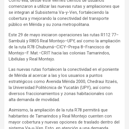
Como ella, desde este viernes cientos de usuarios
comenzaron a utilizar las nuevas rutas y ampliaciones que
se integran al Subsistema Va-y-Ven, fortaleciendo la
cobertura y mejorando la conectividad del transporte
público en Mérida y su zona metropolitana.
Este 29 de mayo iniciaron operaciones las rutas R112 77–
Sambulá y R805 Real Montejo–UPY, así como la ampliación
de la ruta R78 Chuburná–CICY–Prepa 8–Francisco de
Montejo–F. Mat.–CRIT hacia las colonias Tamarindos,
Libélulas y Real Montejo.
Las nuevas rutas fortalecen la conectividad en el poniente
de Mérida al acercar a las y los usuarios a puntos
estratégicos como Avenida Mérida 2000, Chedraui Itzaés,
la Universidad Politécnica de Yucatán (UPY), así como
diversos fraccionamientos y zonas habitacionales con
alta demanda de movilidad.
Asimismo, la ampliación de la ruta R78 permitirá que
habitantes de Tamarindos y Real Montejo cuenten con
mayor cobertura y nuevas opciones de traslado dentro del
sistema Va-y-Ven. Esto, en atención a una demanda