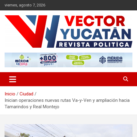
Saltar
viernes, agosto 7, 2026
al
contenido
Revista política
Vector Yucatán
Inicio
Ciudad
Inician operaciones nuevas rutas Va-y-Ven y ampliación hacia
Tamarindos y Real Montejo