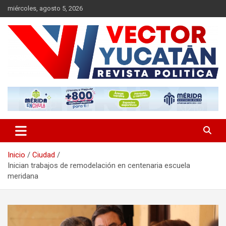
Saltar
miércoles, agosto 5, 2026
al
contenido
Revista política
Vector Yucatán
Inicio
Ciudad
Inician trabajos de remodelación en centenaria escuela
meridana