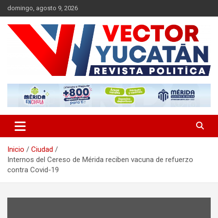
Saltar
domingo, agosto 9, 2026
al
contenido
Revista política
Vector Yucatán
Inicio
Ciudad
Internos del Cereso de Mérida reciben vacuna de refuerzo
contra Covid-19