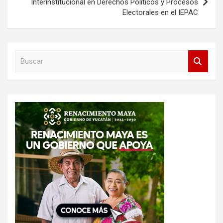
Interinstitucional en Derechos Políticos y Procesos
Electorales en el IEPAC
B
u
s
c
a
r