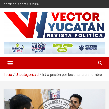
Saltar
domingo, agosto 9, 2026
al
contenido
Revista política
Vector Yucatán
Inicio
Uncategorized
Irá a prisión por lesionar a un hombre