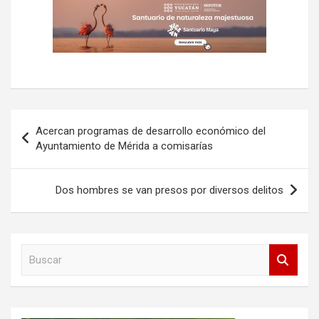
Navegación
Acercan programas de desarrollo económico del
de
Ayuntamiento de Mérida a comisarías
entradas
Dos hombres se van presos por diversos delitos
B
u
s
c
a