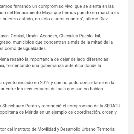
stamos firmando un compromiso vivo, que se sienta en las
visión del Renacimiento Maya que hemos puesto en marcha es
de nuestro estado, no solo a unos cuantos”, afirmó Díaz
sín, Conkal, Umán, Acanceh, Chicxulub Pueblo, Ixil,
greso, municipios que concentran a más de la mitad de la
des como desigualdades.
Mena resaltó la importancia de dejar de lado diferencias
danía, fomentando una gobernanza auténtica donde la
royecto iniciado en 2019 y que no pudo concretarse en la
tar entre los seis estados del país que aún no habían
udia Sheinbaum Pardo y reconoció el compromiso de la SEDATU
politana de Mérida en un ejemplo de coordinación, orden y
or del Instituto de Movilidad y Desarrollo Urbano Territorial