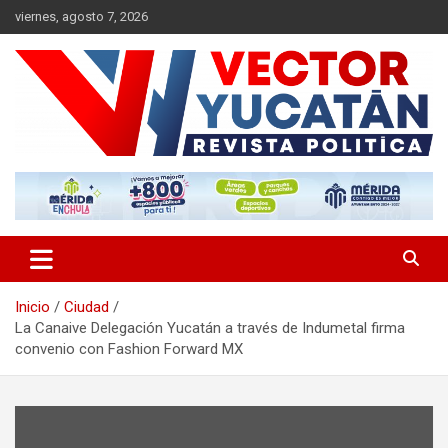
Saltar
viernes, agosto 7, 2026
al
contenido
Revista política
Vector Yucatán
Inicio
Ciudad
La Canaive Delegación Yucatán a través de Indumetal firma
convenio con Fashion Forward MX