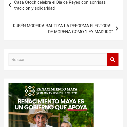
Casa Otoch celebra el Día de Reyes con sonrisas,
de
tradición y solidaridad
entradas
RUBÉN MOREIRA BAUTIZA LA REFORMA ELECTORAL
DE MORENA COMO “LEY MADURO”
B
u
s
c
a
r