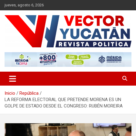
Saltar
jueves, agosto 6, 2026
al
contenido
Revista política
Vector Yucatán
Inicio
República
LA REFORMA ELECTORAL QUE PRETENDE MORENA ES UN
GOLPE DE ESTADO DESDE EL CONGRESO: RUBÉN MOREIRA