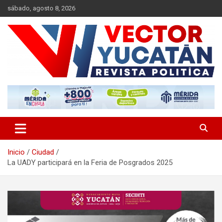
Saltar
sábado, agosto 8, 2026
al
contenido
Revista política
Vector Yucatán
Inicio
Ciudad
La UADY participará en la Feria de Posgrados 2025