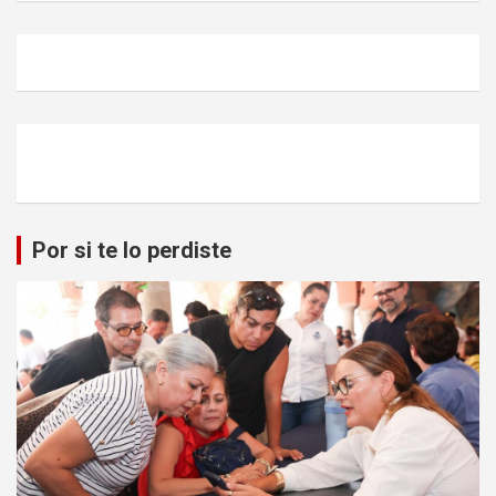
c
a
r
Por si te lo perdiste