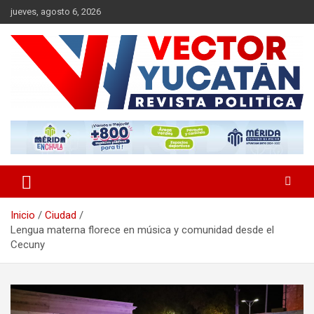
Saltar
jueves, agosto 6, 2026
al
contenido
Revista política
Vector Yucatán
Inicio
Ciudad
Lengua materna florece en música y comunidad desde el
Cecuny