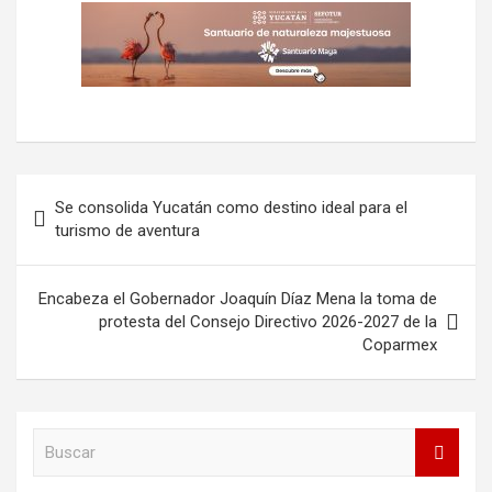
Navegación
Se consolida Yucatán como destino ideal para el
de
turismo de aventura
entradas
Encabeza el Gobernador Joaquín Díaz Mena la toma de
protesta del Consejo Directivo 2026-2027 de la
Coparmex
B
u
s