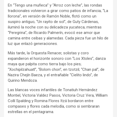
En “Tengo una muñeca” y “Arroz con leche”, las rondas
tradicionales volvieron a girar como patios de infancia; “La
llorona”, en versión de Ramón Noble, flotó como un
suspiro antiguo; “Un rayito de sol”, de Guty Cárdenas,
iluminó la noche con su delicadeza yucateca; mientras
“Peregrina”, de Ricardo Palmerín, evocó ese amor que
camina entre ceibas y alamedas. Cada pieza fue un hilo de
luz que enlazó generaciones.
Más tarde, la Orquesta Renacer, solistas y coro
expandieron el horizonte sonoro con “Los Xtoles”, danza
maya que palpita como tierra bajo los pies;
“Xochipilzahuatl”, “Bolom chon”, en tzotzil; “Chan pal”, de
Nazira Chejín Baeza, y el entrañable “Cielito lindo”, de
Quirino Mendoza.
Las blancas voces infantiles de Tonatiuh Hernández
Montiel, Victoria Valdez Pasos, Victoria Cruz Vera, William
Collí Spalding y Romina Flores Itzá bordaron entre
compases y flores cada melodía, como si sembraran
estrellas en el pentagrama.