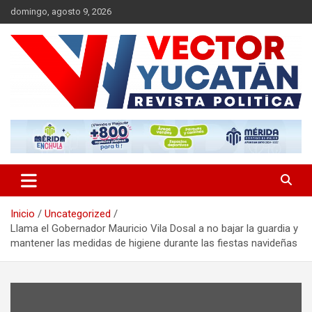
Saltar
domingo, agosto 9, 2026
al
contenido
Revista política
Vector Yucatán
Inicio
Uncategorized
Llama el Gobernador Mauricio Vila Dosal a no bajar la guardia y
mantener las medidas de higiene durante las fiestas navideñas