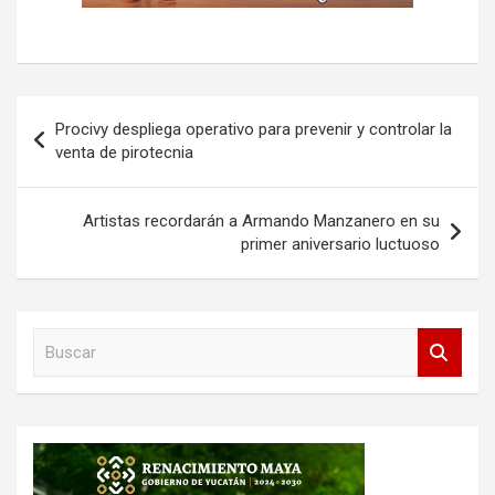
Navegación
Procivy despliega operativo para prevenir y controlar la
de
venta de pirotecnia
entradas
Artistas recordarán a Armando Manzanero en su
primer aniversario luctuoso
B
u
s
c
a
r