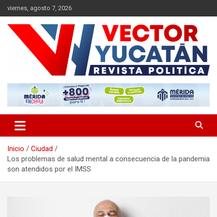
Saltar
viernes, agosto 7, 2026
al
contenido
Revista política
Vector Yucatán
Inicio
Ciudad
Los problemas de salud mental a consecuencia de la pandemia
son atendidos por el IMSS