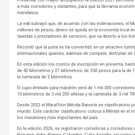
a más corredores y visitantes, para que la derrama económ
meridanos.
La edil subrayó que, de acuerdo con las estimaciones, el 
millones de pesos, dinero se queda en la economía local en
taxistas y prestadores de servicios, que va directo a los bol
Recordó que la justa se ha convertido en un atractivo turíst
internacionales quienes, además de competir, disfrutan de l
En esta edición los costos de inscripción en preventa, has
de 42 kilómetros y 21 kilómetros; de 350 pesos para la de 1
la caminata de 3 kilómetros.
El cupo limitado para maratón será de 1 mil 300 corredores,
10 kilómetros de 3 mil 200 atletas y la caminata de 3 mil 70
Desde 2022 el Marat’hón Mérida Banorte es clasificatorio p
mundo. Este carácter clasificatorio coloca a Mérida en el 
los maratones más importantes del país.
En la edición 2026, se registraron corredoras y corredores
Noruega, India, Nigeria, Colombia, Cuba, España, así com