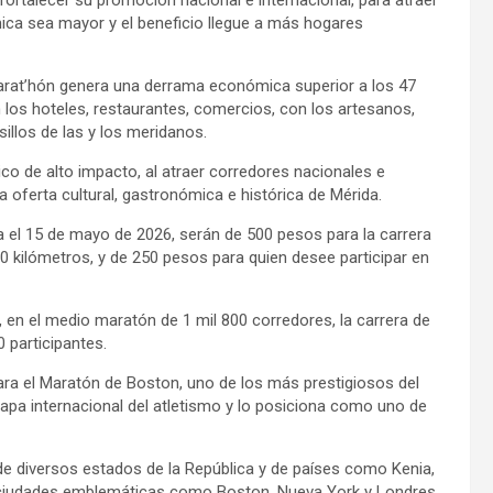
ica sea mayor y el beneficio llegue a más hogares
Marat’hón genera una derrama económica superior a los 47
 los hoteles, restaurantes, comercios, con los artesanos,
sillos de las y los meridanos.
ico de alto impacto, al atraer corredores nacionales e
a oferta cultural, gastronómica e histórica de Mérida.
ta el 15 de mayo de 2026, serán de 500 pesos para la carrera
0 kilómetros, y de 250 pesos para quien desee participar en
 en el medio maratón de 1 mil 800 corredores, la carrera de
0 participantes.
ara el Maratón de Boston, uno de los más prestigiosos del
mapa internacional del atletismo y lo posiciona como uno de
 de diversos estados de la República y de países como Kenia,
o ciudades emblemáticas como Boston, Nueva York y Londres.