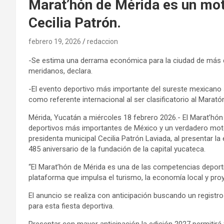
Marat’hón de Mérida es un mot
Cecilia Patrón.
febrero 19, 2026
redaccion
-Se estima una derrama económica para la ciudad de más de 
meridanos, declara.
-El evento deportivo más importante del sureste mexicano
como referente internacional al ser clasificatorio al Marat
Mérida, Yucatán a miércoles 18 febrero 2026.- El Marat’hó
deportivos más importantes de México y un verdadero motor
presidenta municipal Cecilia Patrón Laviada, al presentar la
485 aniversario de la fundación de la capital yucateca.
“El Marat’hón de Mérida es una de las competencias deport
plataforma que impulsa el turismo, la economía local y proy
El anuncio se realiza con anticipación buscando un registro
para esta fiesta deportiva.
Presentar con mayor anticipación la edición 2027 permitirá 