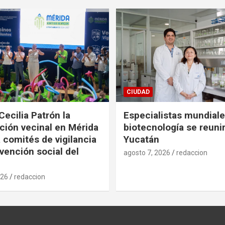
CIUDAD
Cecilia Patrón la
Especialistas mundial
ción vecinal en Mérida
biotecnología se reuni
 comités de vigilancia
Yucatán
evención social del
agosto 7, 2026
redaccion
026
redaccion