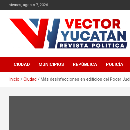
Saltar
viernes, agosto 7, 2026
al
contenido
Revista política
Vector Yucatán
CIUDAD
MUNICIPIOS
REPÚBLICA
POLICÍA
Inicio
Ciudad
Más desinfecciones en edificios del Poder Jud