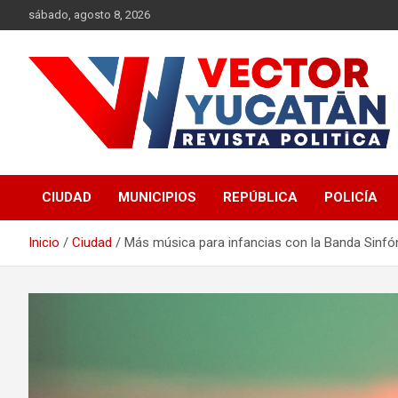
Saltar
sábado, agosto 8, 2026
al
contenido
Revista política
Vector Yucatán
CIUDAD
MUNICIPIOS
REPÚBLICA
POLICÍA
Inicio
Ciudad
Más música para infancias con la Banda Sinfó