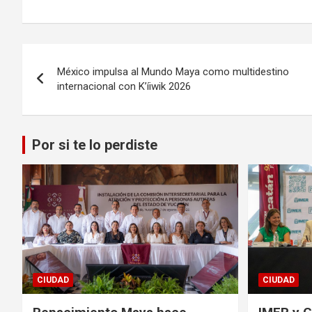
Navegación
México impulsa al Mundo Maya como multidestino
de
internacional con K’íiwik 2026
entradas
Por si te lo perdiste
CIUDAD
CIUDAD