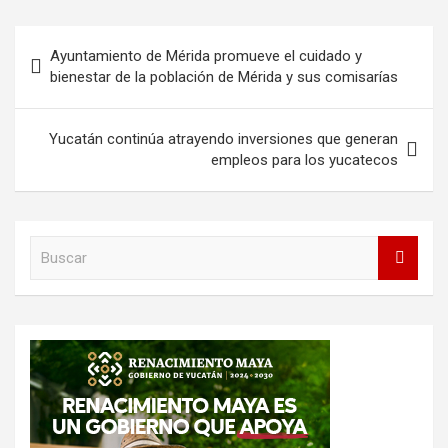
Navegación
Ayuntamiento de Mérida promueve el cuidado y
de
bienestar de la población de Mérida y sus comisarías
entradas
Yucatán continúa atrayendo inversiones que generan
empleos para los yucatecos
B
u
s
c
a
r