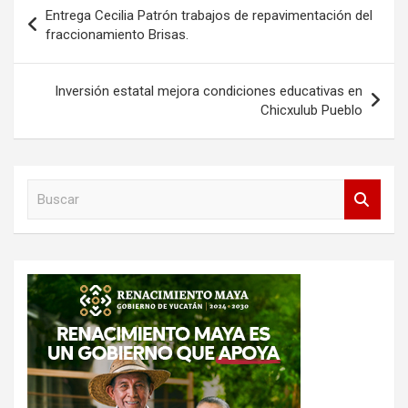
Navegación
Entrega Cecilia Patrón trabajos de repavimentación del
de
fraccionamiento Brisas.
entradas
Inversión estatal mejora condiciones educativas en
Chicxulub Pueblo
B
u
s
c
a
r