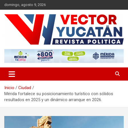
Saltar
domingo, agosto 9, 2026
al
contenido
Revista política
Vector Yucatán
Inicio
Ciudad
Mérida fortalece su posicionamiento turístico con sólidos
resultados en 2025 y un dinámico arranque en 2026.